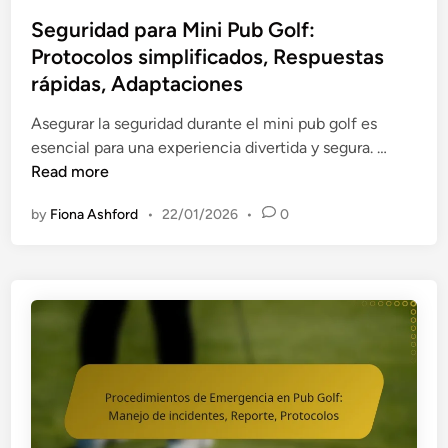
o
p
p
i
s
Seguridad para Mini Pub Golf:
ú
a
ó
t
Protocolos simplificados, Respuestas
b
r
n
e
rápidas, Adaptaciones
l
a
d
d
i
P
e
i
Asegurar la seguridad durante el mini pub golf es
c
u
p
n
S
esencial para una experiencia divertida y segura. …
o
b
e
e
Read more
,
G
l
g
S
o
i
by
Fiona Ashford
•
22/01/2026
•
0
u
e
l
g
r
r
f
r
i
v
:
o
d
i
B
s
a
c
o
,
d
i
t
P
p
o
i
l
a
s
q
a
r
d
u
n
a
e
i