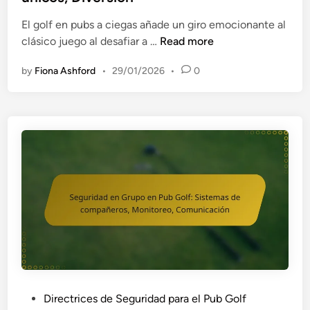
d
l
i
El golf en pubs a ciegas añade un giro emocionante al
P
n
P
clásico juego al desafiar a …
Read more
u
u
b
by
Fiona Ashford
•
29/01/2026
•
0
n
G
t
o
u
l
a
f
c
:
i
P
ó
r
n
e
p
c
a
a
r
u
a
c
e
i
l
o
P
Directrices de Seguridad para el Pub Golf
G