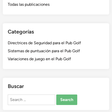
P
l
Todas las publicaciones
ó
r
c
n
o
o
i
t
n
n
o
s
f
Categorías
c
u
a
o
m
n
Directrices de Seguridad para el Pub Golf
l
o
t
o
d
Sistemas de puntuación para el Pub Golf
i
s
e
Variaciones de juego en el Pub Golf
l
a
,
l
M
c
e
o
d
Buscar
h
i
o
d
Search
l
a
for:
e
s
n