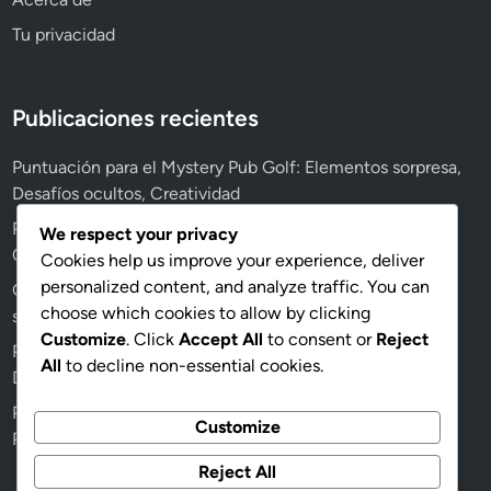
r
s
Tu privacidad
e
p
c
o
t
n
Publicaciones recientes
r
s
i
a
Puntuación para el Mystery Pub Golf: Elementos sorpresa,
c
b
Desafíos ocultos, Creatividad
e
l
s
Puntuación para el Extreme Pub Golf: Factores de riesgo,
We respect your privacy
e
Consideraciones de seguridad, Ajustes
Cookies help us improve your experience, deliver
,
personalized content, and analyze traffic. You can
L
Golf de Pub a Ciegas: Desafíos sensoriales, Protocolos de
choose which cookies to allow by clicking
í
seguridad, Jugabilidad modificada
Customize
. Click
Accept All
to consent or
Reject
m
Puntuación para el Pub Golf Temático: Puntos temáticos,
All
to decline non-essential cookies.
i
Desafíos especiales, Compromiso
t
Puntuación Estándar en Pub Golf: Sistemas de puntos,
e
Customize
Prácticas comunes, Variaciones
s
Reject All
,