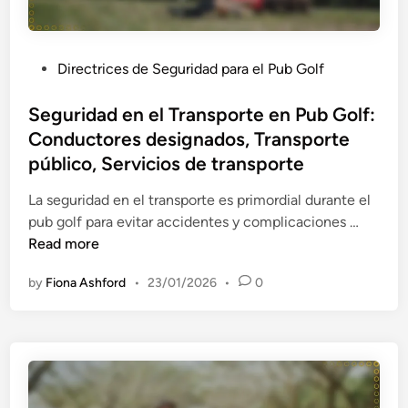
s
e
u
a
s
p
f
d
o
í
P
Directrices de Seguridad para el Pub Golf
e
e
o
o
c
n
s
s
Seguridad en el Transporte en Pub Golf:
o
P
s
t
Conductores designados, Transporte
n
u
e
e
público, Servicios de transporte
t
b
n
d
i
G
s
i
La seguridad en el transporte es primordial durante el
n
o
o
n
S
pub golf para evitar accidentes y complicaciones …
g
l
r
e
Read more
e
f
i
g
n
:
by
Fiona Ashford
•
23/01/2026
•
0
a
u
c
S
l
r
i
i
e
i
a
s
s
d
,
t
,
a
E
e
P
d
q
m