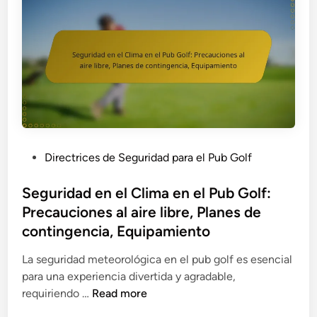
P
Directrices de Seguridad para el Pub Golf
o
s
Seguridad en el Clima en el Pub Golf:
t
Precauciones al aire libre, Planes de
e
contingencia, Equipamiento
d
i
La seguridad meteorológica en el pub golf es esencial
n
para una experiencia divertida y agradable,
S
requiriendo …
Read more
e