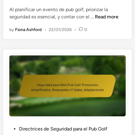
s
i
P
i
n
Al planificar un evento de pub golf, priorizar la
u
g
E
seguridad es esencial, y contar con el …
Read more
b
n
q
G
a
by
Fiona Ashford
•
22/01/2026
•
0
u
o
d
i
l
o
p
f
s
o
:
,
d
I
T
e
d
r
S
e
a
e
n
n
g
t
s
u
i
p
r
f
o
i
i
r
d
c
t
a
a
P
Directrices de Seguridad para el Pub Golf
e
d
c