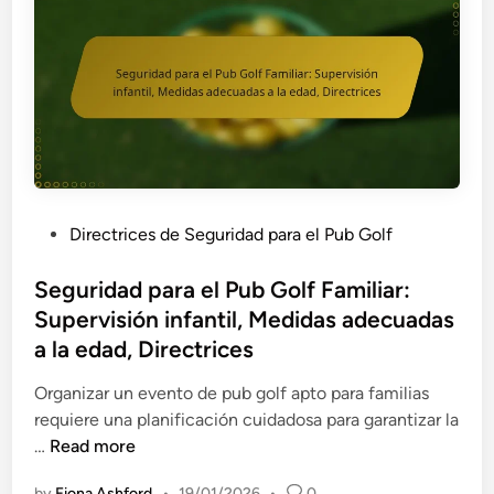
i
m
n
l
o
i
o
s
e
s
,
n
s
D
t
i
i
o
m
s
s
p
p
d
l
o
e
i
P
Directrices de Seguridad para el Pub Golf
s
E
f
o
i
m
i
s
Seguridad para el Pub Golf Familiar:
t
e
c
t
Supervisión infantil, Medidas adecuadas
i
r
a
e
a la edad, Directrices
v
g
d
d
o
e
o
i
Organizar un evento de pub golf apto para familias
s
n
s
n
requiere una planificación cuidadosa para garantizar la
d
c
,
S
…
Read more
e
i
R
e
c
a
by
Fiona Ashford
•
19/01/2026
•
0