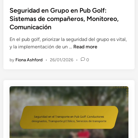
n
o
o
e
s
Seguridad en Grupo en Pub Golf:
l
s
t
Sistemas de compañeros, Monitoreo,
f
a
e
Comunicación
d
l
d
e
a
i
En el pub golf, priorizar la seguridad del grupo es vital,
P
i
n
S
y la implementación de un …
Read more
u
r
e
b
by
Fiona Ashford
•
26/01/2026
•
0
e
g
a
l
u
C
i
r
i
b
i
e
r
d
g
e
a
a
,
d
s
P
e
:
l
n
D
a
G
e
n
r