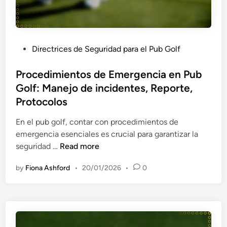
i
M
t
n
f
i
r
e
i
n
a
s
c
i
n
d
P
Directrices de Seguridad para el Pub Golf
a
P
s
e
o
c
u
p
p
s
Procedimientos de Emergencia en Pub
i
b
o
r
t
Golf: Manejo de incidentes, Reporte,
ó
G
r
i
e
Protocolos
n
o
t
m
d
,
l
e
e
i
En el pub golf, contar con procedimientos de
P
f
r
n
emergencia esenciales es crucial para garantizar la
r
:
o
P
seguridad …
Read more
e
P
s
r
v
r
by
Fiona Ashford
•
20/01/2026
•
0
a
o
e
o
u
c
n
t
x
e
c
o
i
d
i
c
l
i
ó
o