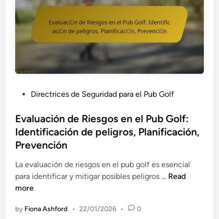
u
e
u
a
n
n
i
s
t
e
p
d
o
l
a
e
s
T
m
c
ú
r
i
o
n
a
e
m
i
n
n
p
P
Directrices de Seguridad para el Pub Golf
c
s
t
a
o
o
p
o
ñ
s
Evaluación de Riesgos en el Pub Golf:
s
o
e
t
Identificación de peligros, Planificación,
,
r
r
e
Prevención
D
t
o
d
i
e
s
i
La evaluación de riesgos en el pub golf es esencial
v
e
,
n
E
para identificar y mitigar posibles peligros …
Read
e
n
M
v
more
r
P
o
a
s
u
by
Fiona Ashford
•
22/01/2026
•
0
n
l
i
b