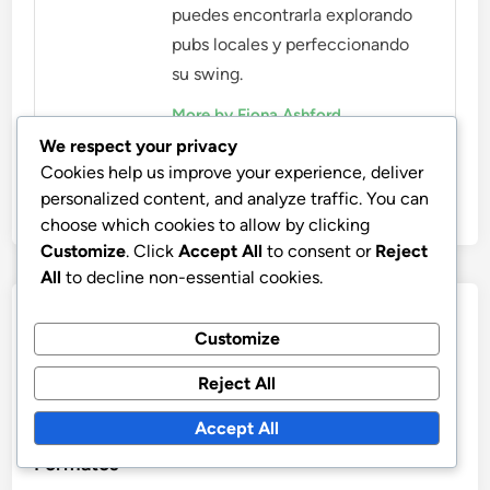
puedes encontrarla explorando
pubs locales y perfeccionando
su swing.
More by Fiona Ashford
We respect your privacy
Cookies help us improve your experience, deliver
personalized content, and analyze traffic. You can
choose which cookies to allow by clicking
Customize
. Click
Accept All
to consent or
Reject
All
to decline non-essential cookies.
Post
Previous
Nex
Previous Article
Next Article
Customize
article:
artic
Puntuación del equipo
Golf Pub Con Un Giro:
navigation
en Pub Golf: Puntos
Reglas inesperadas,
Reject All
colaborativos,
Puntuación creativa,
Accept All
Estrategias de equipo,
Variaciones divertidas
Formatos