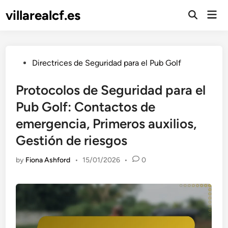
Skip
villarealcf.es
Mai
to
Open
Men
Search
content
Posted
Directrices de Seguridad para el Pub Golf
in
Protocolos de Seguridad para el
Pub Golf: Contactos de
emergencia, Primeros auxilios,
Gestión de riesgos
by
Fiona Ashford
•
15/01/2026
•
0